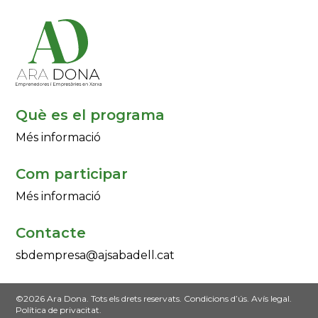
Què es el programa
Més informació
Com participar
Més informació
Contacte
sbdempresa@ajsabadell.cat
©2026 Ara Dona. Tots els drets reservats.
Condicions d’ús
.
Avís legal
.
Política de privacitat.