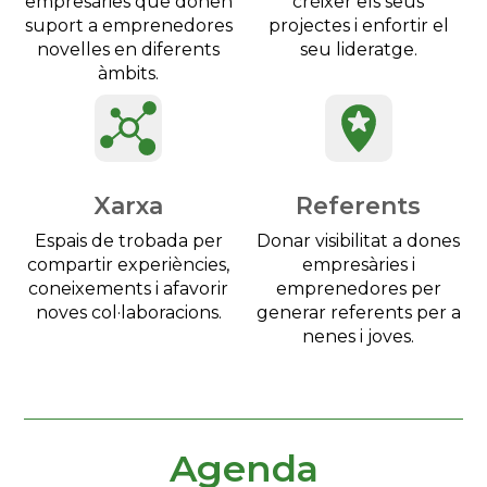
empresàries que donen
créixer els seus
suport a emprenedores
projectes i enfortir el
novelles en diferents
seu lideratge.
àmbits.
Xarxa
Referents
Espais de trobada per
Donar visibilitat a dones
compartir experiències,
empresàries i
coneixements i afavorir
emprenedores per
noves col·laboracions.
generar referents per a
nenes i joves.
Agenda