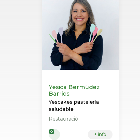
Yesica Bermúdez
Barrios
Yescakes pastelería
saludable
Restauració
+ info