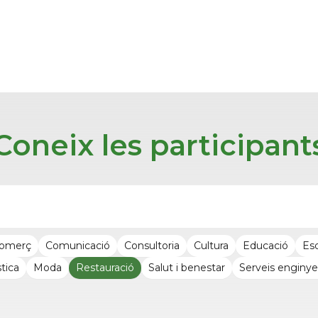
Coneix les participant
omerç
Comunicació
Consultoria
Cultura
Educació
Es
tica
Moda
Restauració
Salut i benestar
Serveis enginye