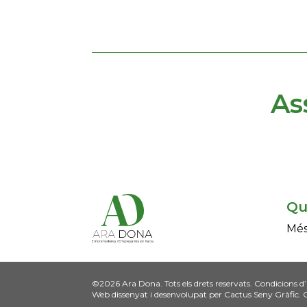
As
Qu
Més
©2026 Ara Dona. Tots els drets reservats.
Condicions d
Web dissenyat i desenvolupat per
Cactus Seny Gràfic
. 