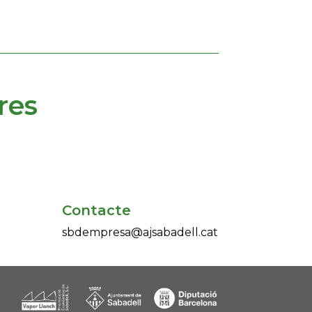
res
Contacte
sbdempresa@ajsabadell.cat