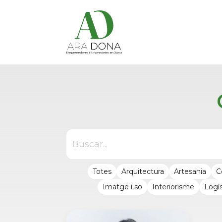
Totes
Arquitectura
Artesania
C
Imatge i so
Interiorisme
Logís