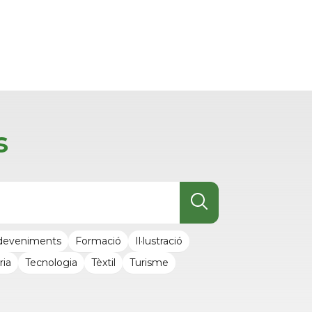
s
deveniments
Formació
Il·lustració
ria
Tecnologia
Tèxtil
Turisme