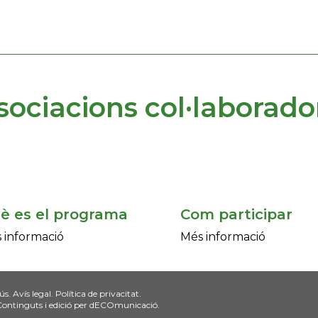
sociacions col·laborado
è es el programa
Com participar
 informació
Més informació
’ús
.
Avís legal
.
Política de privacitat.
Continguts i edició per
dECOmunicació
.