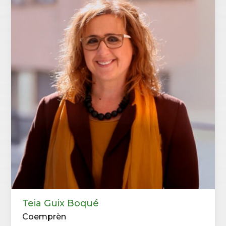
Teia Guix Boqué
Coemprèn